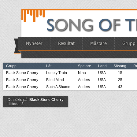
Nyheter
Resultat
Mästare
Grupp 
Grupp
Låt
Spelare
Land
Säsong
R
Black Stone Cherry
Lonely Train
Nina
USA
15
Black Stone Cherry
Blind Mind
Anders
USA
25
Black Stone Cherry
Such A Shame
Anders
USA
43
Du sökte på:
Black Stone Cherry
Hittade:
3