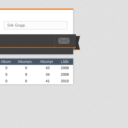
Album
Albumpo.
Albumpl.
Låtår
0
0
43
2008
0
9
34
2008
0
0
41
2010