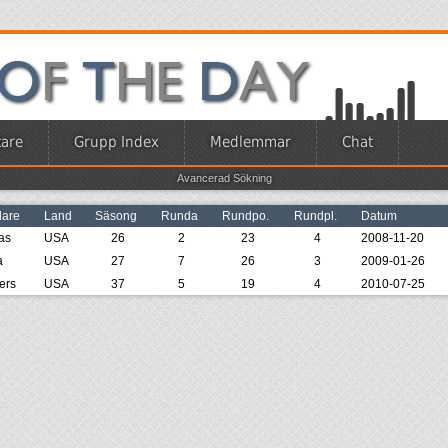
are
Grupp Index
Medlemmar
Chat
Avancerad Sökning
lare
Land
Säsong
Runda
Rundpo.
Rundpl.
Datum
as
USA
26
2
23
4
2008-11-20
a
USA
27
7
26
3
2009-01-26
ers
USA
37
5
19
4
2010-07-25