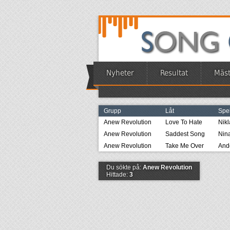
Nyheter
Resultat
Mäst
Grupp
Låt
Spe
Anew Revolution
Love To Hate
Nikl
Anew Revolution
Saddest Song
Nin
Anew Revolution
Take Me Over
And
Du sökte på:
Anew Revolution
Hittade:
3